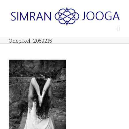
Skip
to
content
Onepixel_2059215