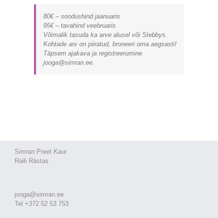
80€ – soodushind jaanuaris
95€ – tavahind veebruaris
Võimalik tasuda ka arve alusel või Stebbys.
Kohtade arv on piiratud, broneeri oma aegsasti!
Täpsem ajakava ja registreerumine
jooga@simran.ee.
Simran Preet Kaur
Raili Rästas
jooga@simran.ee
Tel +372 52 53 753