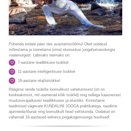
Pühenda endale päev täis avastamisrõõmu! Oled oodatud
mõtestama ja tunnetama (oma) elumuutusi joogahumanoloogia
vaatenurgast. Läbivaks teemaks on:
7-aastane teadlikkuse tsükkel
11-aastane intelligentsuse tsükkel
18-aastane elujõutsükkel
Räägime nende tsüklite loomulikust vahetumisest (sh nn
keskeakriisist, mil uuenevad kõik tsüklid) ning sellega kaasnevast
muutusevajadusest teadlikkuses ja elustiilis. Kinnistame
teadmised vägevate KUNDALINI JOOGA praktikatega, naudime
ajurveeda-lõunat ning loomulikult head seltskonda. Oodatud on
vähemalt 16-aastased eelneva joogakogemusega huvilised!