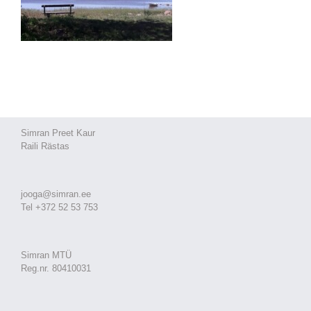
Simran Preet Kaur
Raili Rästas
jooga@simran.ee
Tel +372 52 53 753
Simran MTÜ
Reg.nr. 80410031