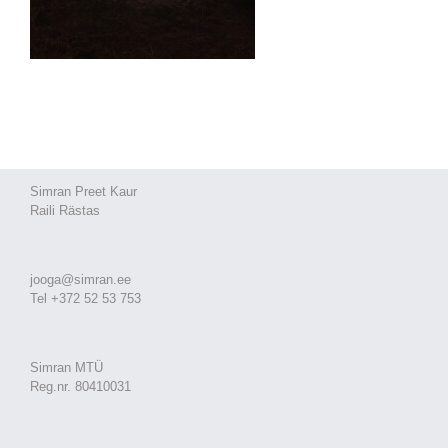
Simran Preet Kaur
Raili Rästas
jooga@simran.ee
Tel +372 52 53 753
Simran MTÜ
Reg.nr. 80410031